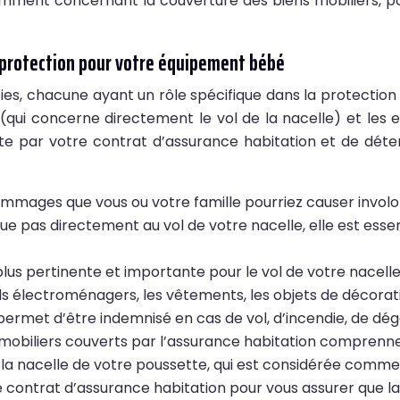
mment concernant la couverture des biens mobiliers, pou
e protection pour votre équipement bébé
es, chacune ayant un rôle spécifique dans la protection 
ers (qui concerne directement le vol de la nacelle) et l
 par votre contrat d’assurance habitation et de déterm
mmages que vous ou votre famille pourriez causer involonta
lique pas directement au vol de votre nacelle, elle est es
 plus pertinente et importante pour le vol de votre nacell
s électroménagers, les vêtements, les objets de décorati
 permet d’être indemnisé en cas de vol, d’incendie, de dé
 mobiliers couverts par l’assurance habitation comprenne
 nacelle de votre poussette, qui est considérée comme u
e contrat d’assurance habitation pour vous assurer que la 